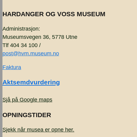
HARDANGER OG VOSS MUSEUM
Administrasjon:
Museumsvegen 36, 5778 Utne
Tlf 404 34 100 /
post@hvm.museum.no
Faktura
Aktsemdvurdering
Sjå på Google maps
OPNINGSTIDER
Sjekk når musea er opne
her.