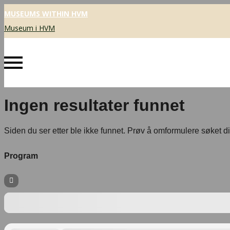
MUSEUMS WITHIN HVM
Museum i HVM
Ingen resultater funnet
Siden du ser etter ble ikke funnet. Prøv å omformulere søket di
Program