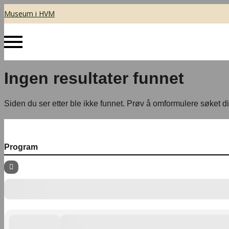
Museum i HVM
Ingen resultater funnet
Siden du ser etter ble ikke funnet. Prøv å omformulere søket di
Program