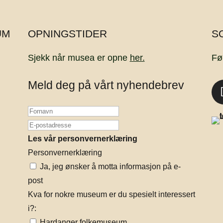
UM
OPNINGSTIDER
S
Sjekk når musea er opne
her.
Fø
Meld deg på vårt nyhendebrev
Les vår personvernerklæring
Personvernerklæring
Ja, jeg ønsker å motta informasjon på e-
post
Kva for nokre museum er du spesielt interessert
i?:
Hardanger folkemuseum