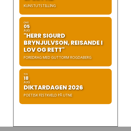
KUNSTUTSTILLING
ONS
05
AUG
"HERR SIGURD
BRYNJULVSON, REISANDE I
LOV OG RETT"
FOREDRAG MED GUTTORM ROGDABERG
TYS
18
AUG
DIKTARDAGEN 2026
POETISK FESTKVELD PÅ UTNE