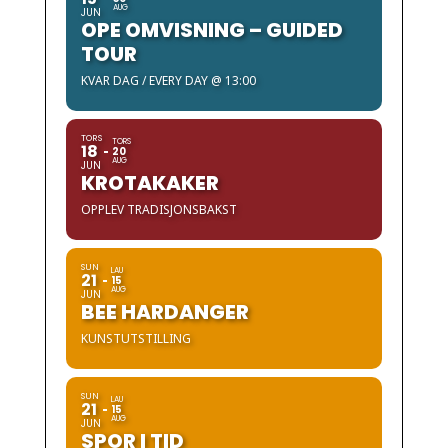
AUG
JUN
OPE OMVISNING – GUIDED
TOUR
KVAR DAG / EVERY DAY @ 13:00
TORS
TORS
18
20
AUG
JUN
KROTAKAKER
OPPLEV TRADISJONSBAKST
SUN
LAU
21
15
AUG
JUN
BEE HARDANGER
KUNSTUTSTILLING
SUN
LAU
21
15
AUG
JUN
SPOR I TID