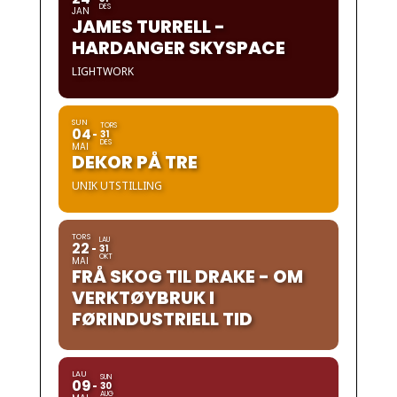
DES
JAN
JAMES TURRELL -
HARDANGER SKYSPACE
LIGHTWORK
SUN
TORS
04
31
DES
MAI
DEKOR PÅ TRE
UNIK UTSTILLING
TORS
LAU
22
31
OKT
MAI
FRÅ SKOG TIL DRAKE - OM
VERKTØYBRUK I
FØRINDUSTRIELL TID
LAU
SUN
09
30
AUG