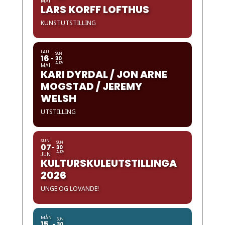
MAI
LARS KORFF LOFTHUS
KUNSTUTSTILLING
LAU
SUN
16
30
AUG
MAI
KARI DYRDAL / JON ARNE
MOGSTAD / JEREMY
WELSH
UTSTILLING
SUN
SUN
07
30
AUG
JUN
KULTURSKULEUTSTILLINGA
2026
UNGE OG LOVANDE!
MÅN
SUN
15
30