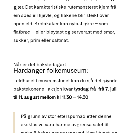
gjær. Det karakteristiske rutemønsteret kjem frå
ein spesiell kjevle, og kakene blir steikt over
open eld. Krotakaker kan nytast tørre – som
flatbrød – eller bløytast og serverast med smør,
sukker, prim eller saltmat.
Når er det bakstedagar?
Hardanger folkemuseum:
I eldhuset i museumstunet kan du sjå dei røynde
bakstekonene i aksjon
kvar tysdag frå frå 7. juli
til 11. august mellom kl 11.30 – 14.30
På grunn av stor etterspurnad etter denne
eksklusive vara har me avgrensa salet til
maks 5 kaker per person ved kjøp i tunet, og