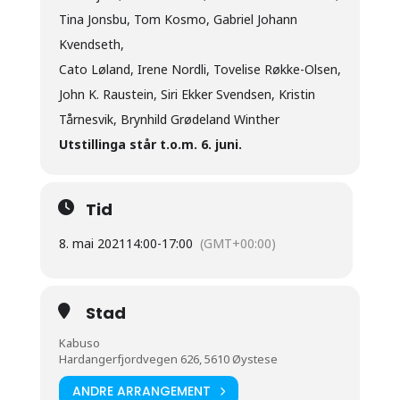
Tina Jonsbu, Tom Kosmo, Gabriel Johann
Kvendseth,
Cato Løland, Irene Nordli, Tovelise Røkke-Olsen,
John K. Raustein, Siri Ekker Svendsen, Kristin
Tårnesvik, Brynhild Grødeland Winther
Utstillinga står t.o.m. 6. juni.
Tid
8. mai 2021
14:00
-
17:00
(GMT+00:00)
Stad
Kabuso
Hardangerfjordvegen 626, 5610 Øystese
ANDRE ARRANGEMENT