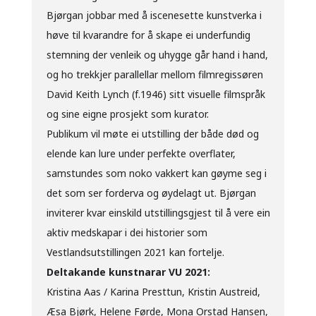
Bjørgan jobbar med å iscenesette kunstverka i
høve til kvarandre for å skape ei underfundig
stemning der venleik og uhygge går hand i hand,
og ho trekkjer parallellar mellom filmregissøren
David Keith Lynch (f.1946) sitt visuelle filmspråk
og sine eigne prosjekt som kurator.
Publikum vil møte ei utstilling der både død og
elende kan lure under perfekte overflater,
samstundes som noko vakkert kan gøyme seg i
det som ser forderva og øydelagt ut. Bjørgan
inviterer kvar einskild utstillingsgjest til å vere ein
aktiv medskapar i dei historier som
Vestlandsutstillingen 2021 kan fortelje.
Deltakande kunstnarar VU 2021:
Kristina Aas / Karina Presttun, Kristin Austreid,
Æsa Bjørk, Helene Førde, Mona Orstad Hansen,