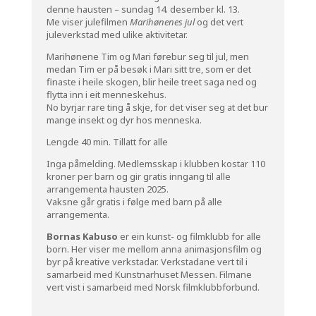
denne hausten – sundag 14. desember kl. 13.
Me viser julefilmen
Marihønenes jul
og det vert
juleverkstad med ulike aktivitetar.
Marihønene Tim og Mari førebur seg til jul, men
medan Tim er på besøk i Mari sitt tre, som er det
finaste i heile skogen, blir heile treet saga ned og
flytta inn i eit menneskehus.
No byrjar rare ting å skje, for det viser seg at det bur
mange insekt og dyr hos menneska.
Lengde 40 min. Tillatt for alle
Inga påmelding. Medlemsskap i klubben kostar 110
kroner per barn og gir gratis inngang til alle
arrangementa hausten 2025.
Vaksne går gratis i følge med barn på alle
arrangementa.
Bornas Kabuso
er ein kunst- og filmklubb for alle
born. Her viser me mellom anna animasjonsfilm og
byr på kreative verkstadar. Verkstadane vert til i
samarbeid med Kunstnarhuset Messen. Filmane
vert vist i samarbeid med Norsk filmklubbforbund.