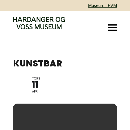
Museum i HVM
KUNSTBAR
TORS
JAMES TURRELL, LYS OG
11
PERSEPSJON
APR