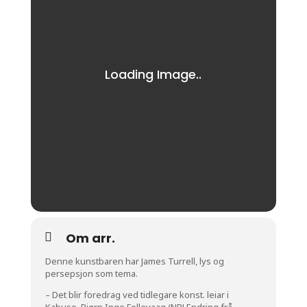
Om arr.
Denne kunstbaren har James Turrell, lys og
persepsjon som tema.
– Det blir foredrag ved tidlegare konst. leiar i
Kabuso, Bjørn Inge Follevaag (NB! Endring frå