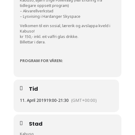
tidlegare oppsett program)
– Akvarellverkstad
– Lysvising i
Hardanger Skyspace
Velkomen til ein sosial, lærerik og avslappa kveld i
Kabuso!
kr 150,- inkl. eit valfri glas drikke.
Billettar i døra.
PROGRAM FOR VÅREN:
Tid
11. April 2019
19:00
-
21:30
(GMT+00:00)
Stad
Kabuso