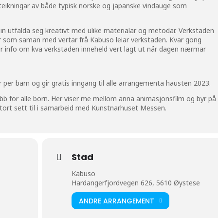
 teikningar av både typisk norske og japanske vindauge som
in utfalda seg kreativt med ulike materialar og metodar. Verkstaden
ar som saman med vertar frå Kabuso leiar verkstaden. Kvar gong
r info om kva verkstaden inneheld vert lagt ut når dagen nærmar
per barn og gir gratis inngang til alle arrangementa hausten 2023.
bb for alle born. Her viser me mellom anna animasjonsfilm og byr på
stort sett til i samarbeid med Kunstnarhuset Messen.
Stad
Kabuso
Hardangerfjordvegen 626, 5610 Øystese
ANDRE ARRANGEMENT