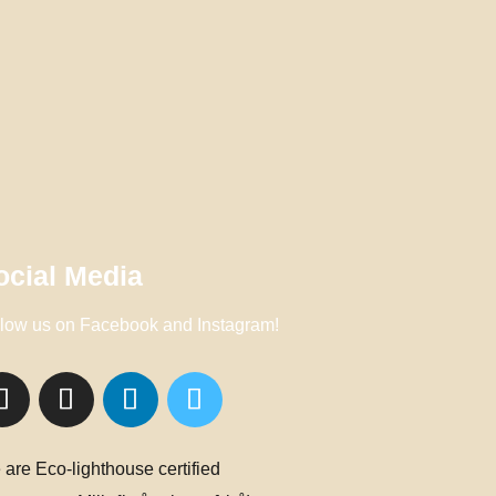
ocial Media
low us on Facebook and Instagram!
are Eco-lighthouse certified