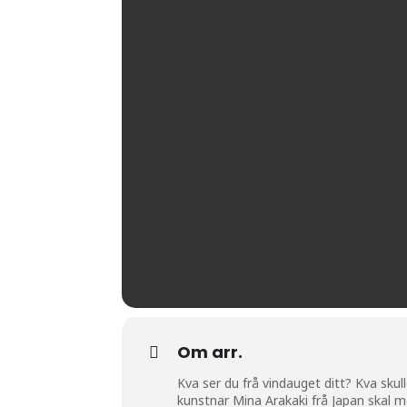
Om arr.
Kva ser du frå vindauget ditt? Kva sku
kunstnar Mina Arakaki frå Japan skal m