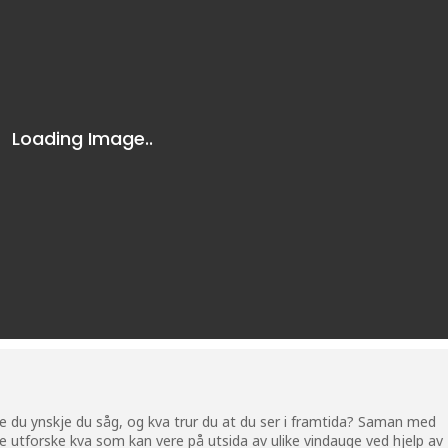
lle du ynskje du såg, og kva trur du at du ser i framtida? Saman med
e utforske kva som kan vere på utsida av ulike vindauge ved hjelp av