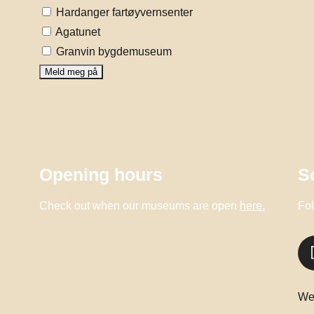
Hardanger fartøyvernsenter
Agatunet
Granvin bygdemuseum
Opening hours
S
Check out when our museums are open
here.
Fol
We 