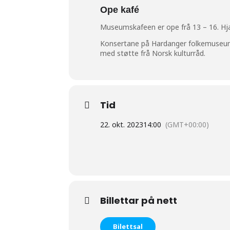
Ope kafé
Museumskafeen er ope frå 13 – 16. Hja
Konsertane på Hardanger folkemuseum
med støtte frå Norsk kulturråd.
Tid
22. okt. 2023
14:00
(GMT+00:00)
Billettar på nett
Bilettsal