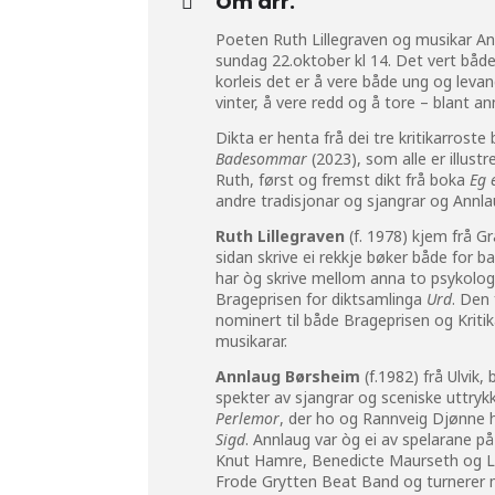
Om arr.
Poeten Ruth Lillegraven og musikar Ann
sundag 22.oktober kl 14. Det vert både 
korleis det er å vere både ung og levan
vinter, å vere redd og å tore – blant an
Dikta er henta frå dei tre kritikarrost
Badesommar
(2023), som alle er illustr
Ruth, først og fremst dikt frå boka
Eg 
andre tradisjonar og sjangrar og Annlau
Ruth Lillegraven
(f. 1978) kjem frå G
sidan skrive ei rekkje bøker både for b
har òg skrive mellom anna to psykologis
Brageprisen for diktsamlinga
Urd
. Den
nominert til både Brageprisen og Kriti
musikarar.
Annlaug Børsheim
(f.1982) frå Ulvik
spekter av sjangrar og sceniske uttry
Perlemor
, der ho og Rannveig Djønne h
Sigd
. Annlaug var òg ei av spelarane p
Knut Hamre, Benedicte Maurseth og Laj
Frode Grytten Beat Band og turnerer m