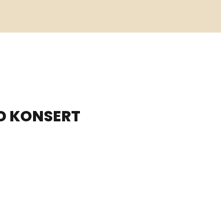
D KONSERT
GRAVEN OG ANNLAUG BØRSHEIM