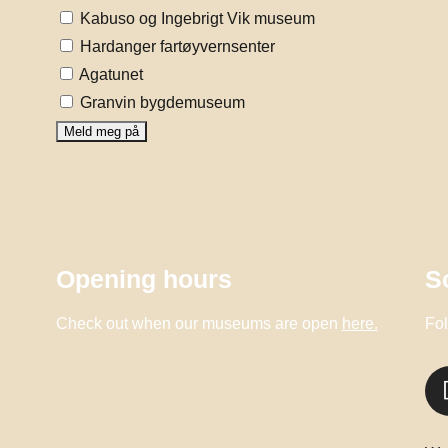
Kabuso og Ingebrigt Vik museum
Hardanger fartøyvernsenter
Agatunet
Granvin bygdemuseum
Opening hours
S
Check out when our museums are open
here.
Fol