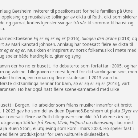
laug Børsheim inviterer til poesikonsert for heile familien på Utne
opplesing og musikalske tolkingar av dikta til Ruth, dikt som skildrar
de og gamal, korleis kjensler svingar frå vår til sommar til haust og
na.
e barnediktbøkene
Eg er eg er eg er
(2016),
Skogen den grøne
(2018) og
ert av Mari Kanstad Johnsen. Annlaug har tonesatt fleire av dikta til
er eg er eg er
. Musikken er inspirert av norsk folkemusikk i møte med
g speler både hardingfele, gitar og syng.
ranvin der ho no er busett. Ho debuterte som forfattar i 2005, og har
arn og vaksne. Lillegraven er mest kjend for diktsamlingane sine, men
ke thrillerar, ein roman og fleire skodespel. I 2013 vann ho
 første diktsamlinga hennar for barn,
Eg er eg er eg er
(2016), vart
karprisen. Ho har også hatt fleire scene-samarbeid med ulike
, busett i Bergen. Ho arbeider som frilans musiker innanfor eit breitt
kk. I 2023 gav ho som del av duen Djønne&Børsheim ut plata
Skyer av
ar tonesatt fleire av Ruth Lillegraven sine dikt frå bøkene
Urd
og
å utgjevinga
Slåttar frå Kvam, Ulvik, Eidfjord og Ullensvang
i lag med
la Buen Storli, ei utgjeving som kom i mars 2023. Ho speler fast i
ed fleire produksjonar for Den Kulturelle skulesekken.