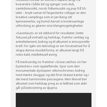
kvarandre i både tid og sjanger som dub,
samtidsmusikk, norsk folkemusikk og pop frå 50-
talet – knytt saman til fargesterke collagar av den
kreative samplinga som er Jan Bang sitt
kjennemerke, og Eivind Aarset si kontinuerlege
utforsking av gitaren sine klangmogelegheiter.
«Saumlaust» er eit stikkord for resultatet. Dette
fokuset på innhald og heilskap, framfor verktøy og
enkeltelement, bidreg og til albumet si emosjonelle
kraft. For sjølv om teknologi er ein forutsetnad for å
skapa denne musikkforma, er albumet langt frå
noko kald, intellektuell øving.
På merkverdig vis framtrer «Snow catches on her
Eyelashes» som oppløftende. Spor som den
monumentale dystopien «Monochrome» bidreg
med mørke skuggar, og det finst skarpe kantar og i
dei mest harmoniske passasjane. Men likevel ber
albumet som heilskap preg av ei lettheit som aldri
går på bekostning av djupna.