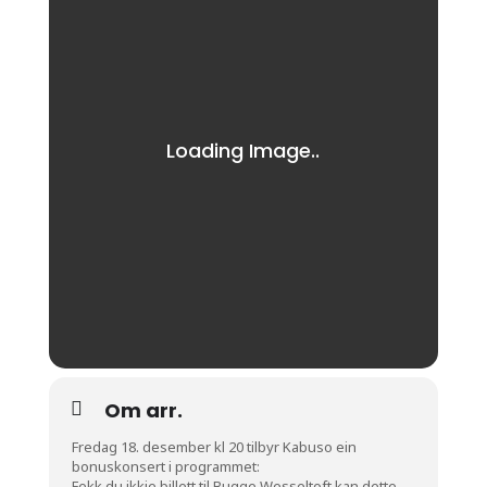
Om arr.
Fredag 18. desember kl 20 tilbyr Kabuso ein
bonuskonsert i programmet:
Fekk du ikkje billett til Bugge Wesseltoft kan dette