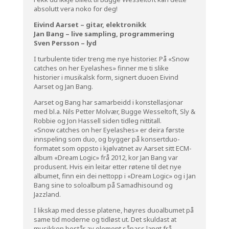
absolutt vera noko for deg!
Eivind Aarset – gitar, elektronikk
Jan Bang – live sampling, programmering
Sven Persson – lyd
I turbulente tider treng me nye historier. På «Snow
catches on her Eyelashes» finner me ti slike
historier i musikalsk form, signert duoen Eivind
Aarset og Jan Bang.
Aarset og Bang har samarbeidd i konstellasjonar
med bl.a. Nils Petter Molvær, Bugge Wesseltoft, Sly &
Robbie og Jon Hassell siden tidleg nittitall.
«Snow catches on her Eyelashes» er deira første
innspeling som duo, og bygger på konsertduo-
formatet som oppsto i kjølvatnet av Aarset sitt ECM-
album «Dream Logic» frå 2012, kor Jan Bang var
produsent. Hvis ein leitar etter røtene til det nye
albumet, finn ein dei nettopp i «Dream Logic» og i Jan
Bang sine to soloalbum på Samadhisound og
Jazzland.
I likskap med desse platene, høyres duoalbumet på
same tid moderne og tidløst ut. Det skuldast at
musikken består av element såpass langt frå