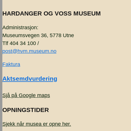
HARDANGER OG VOSS MUSEUM
Administrasjon:
Museumsvegen 36, 5778 Utne
Tlf 404 34 100 /
post@hvm.museum.no
Faktura
Aktsemdvurdering
Sjå på Google maps
OPNINGSTIDER
Sjekk når musea er opne
her.