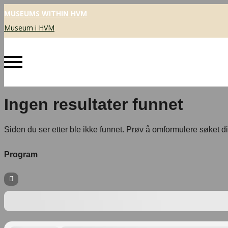
MUSEUMS WITHIN HVM
Museum i HVM
Ingen resultater funnet
Siden du ser etter ble ikke funnet. Prøv å omformulere søket di
Program