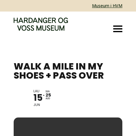
Museum i HVM
WALK A MILE IN MY
SHOES + PASS OVER
LAU
SUN
15
25
AUG
JUN