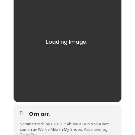
Om arr.
Sommarutstillinga 2013 i Kabuso er ein troika sett
saman av Walk a Mile In My Shoes, Pass over og
Taus/Tre.