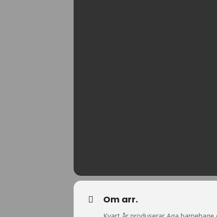
Om arr.
Kvart år produserar Aga barnehage ei