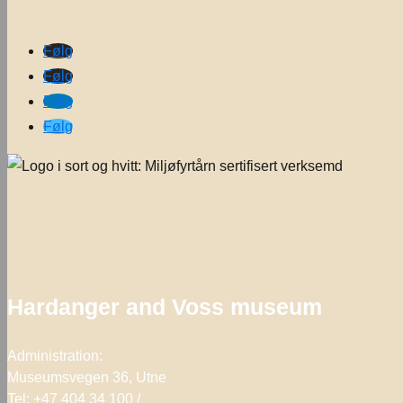
Følg
Følg
Følg
Følg
Hardanger and Voss museum
Administration:
Museumsvegen 36, Utne
Tel: +47 404 34 100 /