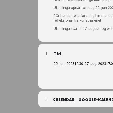
Utstillinga opnar torsdag 22. juni 2
I år har dei teke føre seg himmel og
refleksjonar frå kunstnarene!
Utstillinga står til 27. august, og e
Tid
22. juni 2023
12:30
-
27. aug. 2023
17:
KALENDAR
GOOGLE-KALEN