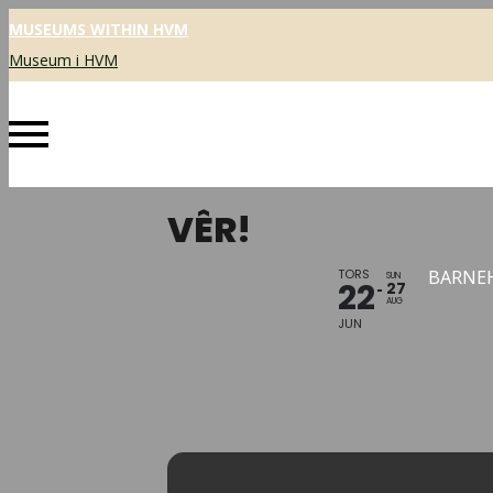
MUSEUMS WITHIN HVM
Museum i HVM
VÊR!
TORS
BARNEH
SUN
22
27
AUG
JUN