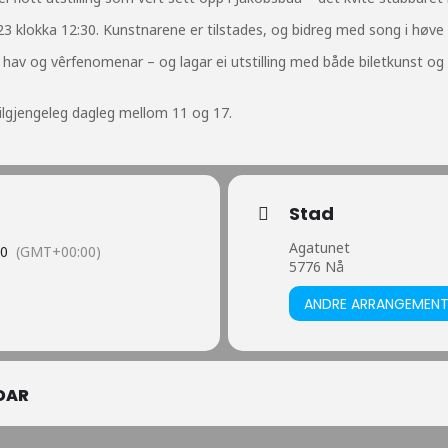
023 klokka 12:30. Kunstnarene er tilstades, og bidreg med song i høve
 hav og vêrfenomenar – og lagar ei utstilling med både biletkunst og in
r tilgjengeleg dagleg mellom 11 og 17.
Stad
Agatunet
00
(GMT+00:00)
5776 Nå
ANDRE ARRANGEMEN
DAR