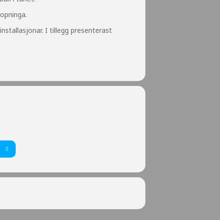
 opninga.
stallasjonar. I tillegg presenterast
T