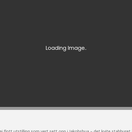
 flott utstilling som vert sett opp i Jakobsbua – det kvite stabburet 