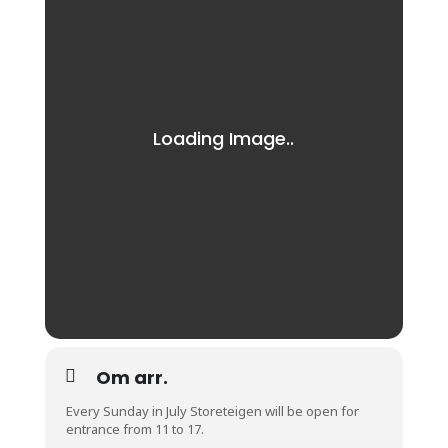
Om arr.
Every Sunday in July Storeteigen will be open for
entrance from 11 to 17.