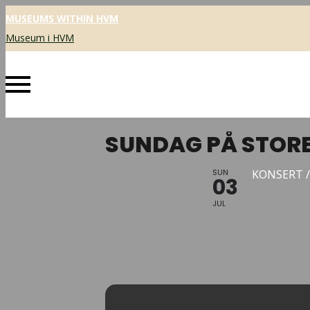
MUSEUMS WITHIN HVM
Museum i HVM
SUNDAG PÅ STOR
SUN
KONSERT /
03
JUL