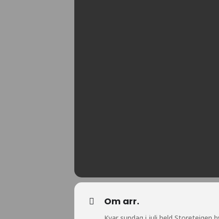
Om arr.
Kvar sundag i juli held Storeteigen 