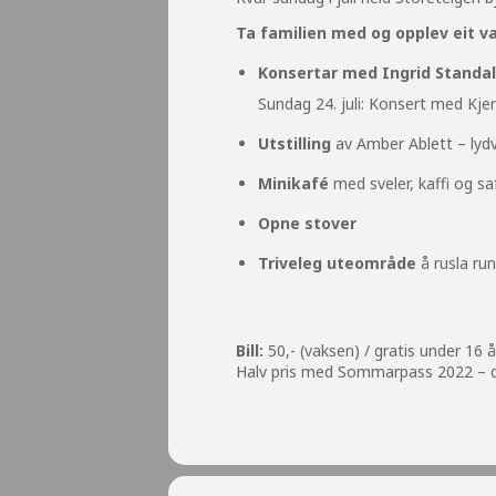
Ta familien med og opplev eit var
Konsertar med Ingrid Standa
Sundag 24. juli: Konsert med Kje
Utstilling
av Amber Ablett – lydv
Minikafé
med sveler, kaffi og sa
Opne stover
Triveleg uteområde
å rusla run
Bill:
50,- (vaksen) / gratis under 16 
Halv pris med Sommarpass 2022 – d