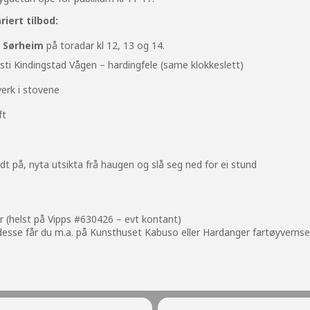
iert tilbod:
l Sørheim
på toradar kl 12, 13 og 14.
rsti Kindingstad Vågen – hardingfele (same klokkeslett)
erk i stovene
ft
dt på, nyta utsikta frå haugen og slå seg ned for ei stund
år (helst på Vipps #630426 – evt kontant)
esse får du m.a. på
Kunsthuset Kabuso
eller
Hardanger fartøyvernse