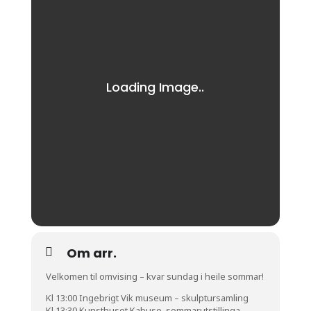
Om arr.
Velkomen til omvising – kvar sundag i heile sommar!
Kl 13:00 Ingebrigt Vik museum – skulptursamling
Kl 13:30 Kunsthuset Kabuso, sommarutstillinga