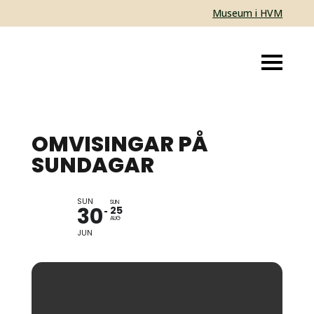
Museum i HVM
OMVISINGAR PÅ
SUNDAGAR
SUN
KABUSO/I.V. MUSEUM
SUN
30
25
AUG
JUN