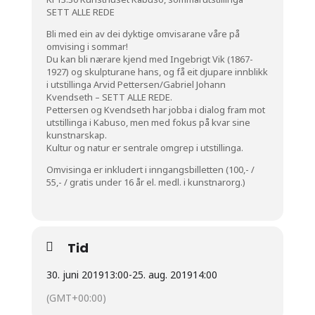
SETT ALLE REDE
Bli med ein av dei dyktige omvisarane våre på
omvising i sommar!
Du kan bli nærare kjend med Ingebrigt Vik (1867-
1927) og skulpturane hans, og få eit djupare innblikk
i utstillinga Arvid Pettersen/Gabriel Johann
Kvendseth – SETT ALLE REDE.
Pettersen og Kvendseth har jobba i dialog fram mot
utstillinga i Kabuso, men med fokus på kvar sine
kunstnarskap.
Kultur og natur er sentrale omgrep i utstillinga.
Omvisinga er inkludert i inngangsbilletten (100,- /
55,- / gratis under 16 år el. medl. i kunstnarorg.)
Tid
30. juni 2019
13:00
-
25. aug. 2019
14:00
(GMT+00:00)