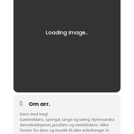
Om arr.
Dans med meg!
Gammeldans, springar, tango og swing. Nyinnvandra
dansetradisjoner, jazzdans og samtidsdans. Ulike
former for dans og musikk til ulike anledninger. Vi