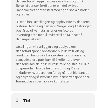
danser for å hygge oss, vise oss frem og for å
flørte. Vi danser fordi det er ein del av livet.
Danselokalet er et fristed med egne sosiale koder
og regler.
Bli med inn i utstillingen og opplev noe av dansens
historie i Norge og dansen i Norge i dag. Utstillingen
består av ulike installasjoner og foto og
levendegjøres med å invitere til deltakelse på
dansegolvet vårt!
Utstillingen vil synliggjøre og opplyse om
dansetradisjoner, oppfordre publikum til dialog
rundt den historiske konteksten rundt dansene,
samt stimulere publikum til å reflektere over
dansens sosiale og kulturelle rolle og status i ulike
tidsperioder i Norge helt fram til i dag. Dette
inkluderer hvordan, hvorfor og når det ble danset,
og belyser også hvordan nye dansetradsjoner har
funnet plass i den norske konteksten.
Tid