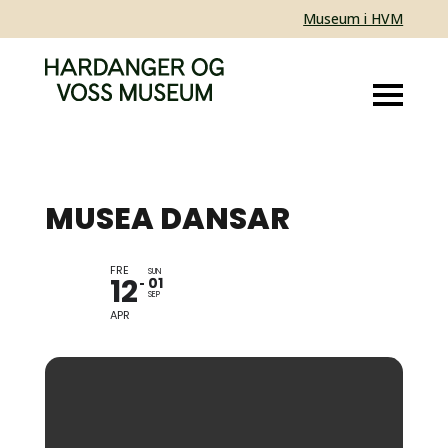
Museum i HVM
MUSEA DANSAR
FRE
UTSTILLING
SUN
12
01
SEP
APR