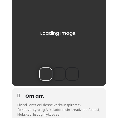
Om arr.
Eivind Lentz er i desse verka inspirert av
folkeeventyra og Askeladden sin kreativitet, fantasi,
klokskap, list og fryktløyse.