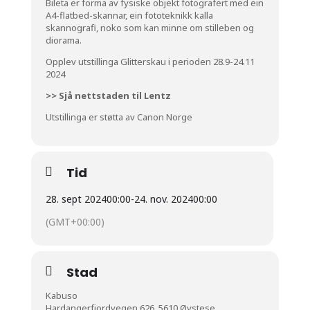
Bileta er forma av fysiske objekt fotografert med ein
A4-flatbed-skannar, ein fototeknikk kalla
skannografi, noko som kan minne om stilleben og
diorama.
Opplev utstillinga Glitterskau i perioden 28.9-24.11
2024
>> Sjå nettstaden til Lentz
Utstilling
a
er støtt
a
av Canon Norge
Tid
28. sept 2024
00:00
-
24. nov. 2024
00:00
(GMT+00:00)
Stad
Kabuso
Hardangerfjordvegen 626, 5610 Øystese