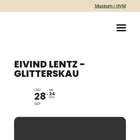
Museum i HVM
EIVIND LENTZ -
GLITTERSKAU
LAU
UTSTILLING
SUN
28
24
NOV
SEP