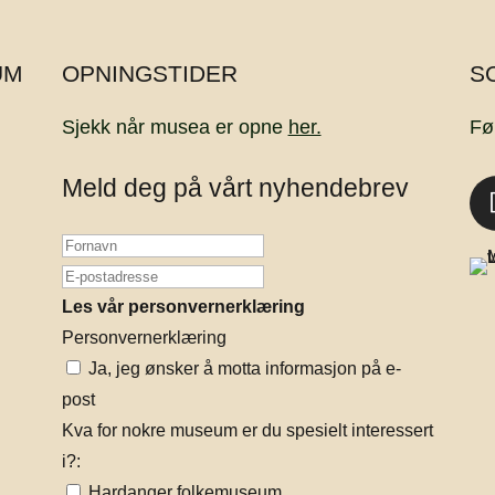
UM
OPNINGSTIDER
S
Sjekk når musea er opne
her.
Fø
Meld deg på vårt nyhendebrev
Les vår personvernerklæring
Personvernerklæring
Ja, jeg ønsker å motta informasjon på e-
post
Kva for nokre museum er du spesielt interessert
i?:
Hardanger folkemuseum