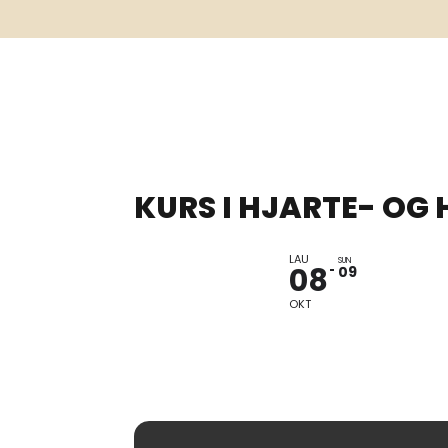
KURS I HJARTE- O
LAU
SY DIN 
SUN
08
09
OKT