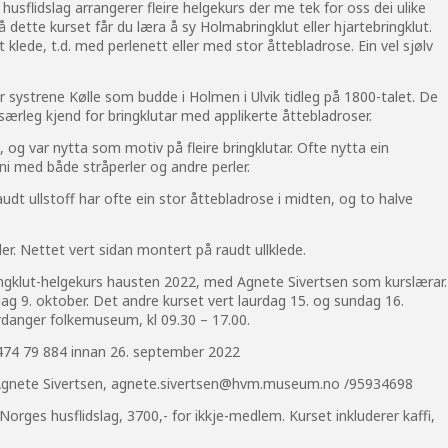
flidslag arrangerer fleire helgekurs der me tek for oss dei ulike
å dette kurset får du læra å sy Holmabringklut eller hjartebringklut.
 klede, t.d. med perlenett eller med stor åttebladrose. Ein vel sjølv
 systrene Kølle som budde i Holmen i Ulvik tidleg på 1800-talet. De
særleg kjend for bringklutar med applikerte åttebladroser.
g var nytta som motiv på fleire bringklutar. Ofte nytta ein
inni med både stråperler og andre perler.
udt ullstoff har ofte ein stor åttebladrose i midten, og to halve
ler. Nettet vert sidan montert på raudt ullklede.
ingklut-helgekurs hausten 2022, med Agnete Sivertsen som kurslærar.
dag 9. oktober. Det andre kurset vert laurdag 15. og sundag 16.
rdanger folkemuseum, kl 09.30 – 17.00.
474 79 884 innan 26. september 2022
Agnete Sivertsen,
agnete.sivertsen@hvm.museum.no
/95934698
Norges husflidslag, 3700,- for ikkje-medlem. Kurset inkluderer kaffi,