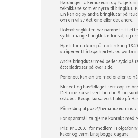
Hardanger folkemuseum og Folgefonn hus
teknikkane som er nytta til bringklut. P
Ein kan og sy andre bringklutar på raudt
om ein vil sy det eine eller det andre.
Holmabringkluten har namnet sitt etter
sydde mange bringklutar for sal, og er 
Hjarteforma kom på moten kring 1840, o
stråperler til å laga hjartet, og pynta 
Andre bringklutar med perler sydd på ra
åttebladroser på kvar side.
Perlenett kan ein tre med ei eller to nå
Museet og husflidlaget sett opp to br
Det eine kurset vert laurdag 8. og sun
oktober. Begge kursa vert halde på Ha
Påmelding til
post@hvm.museum.no
/
For spørsmål, ta gjerne kontakt med 
Pris: Kr 3200,- for medlem i Folgefonn/
kaker og varm lunsj begge dagane.