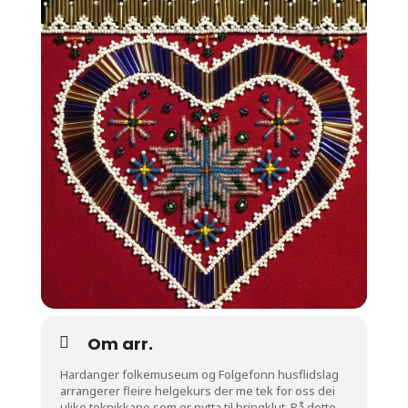
Om arr.
Hardanger folkemuseum og Folgefonn husflidslag
arrangerer fleire helgekurs der me tek for oss dei
ulike teknikkane som er nytta til bringklut. På dette