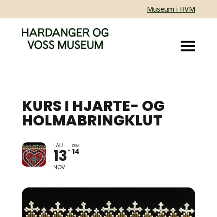
Museum i HVM
KURS I HJARTE- OG
HOLMABRINGKLUT
LAU
SY DIN EIGEN BRINGKLUT
SUN
13
14
NOV