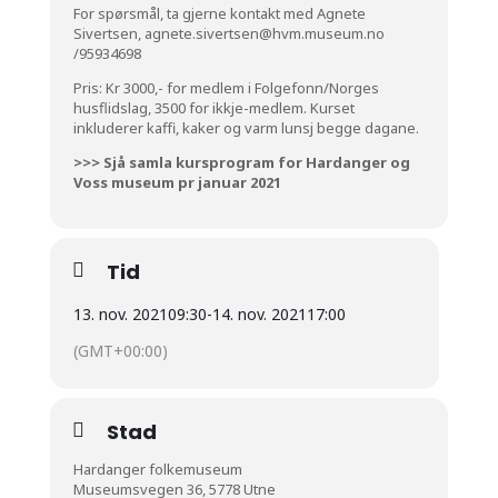
For spørsmål, ta gjerne kontakt med Agnete
Sivertsen,
agnete.sivertsen@hvm.museum.no
/95934698
Pris: Kr 3000,- for medlem i Folgefonn/Norges
husflidslag, 3500 for ikkje-medlem. Kurset
inkluderer kaffi, kaker og varm lunsj begge dagane.
>>> Sjå samla kursprogram for Hardanger og
Voss museum pr januar 2021
Tid
13. nov. 2021
09:30
-
14. nov. 2021
17:00
(GMT+00:00)
Stad
Hardanger folkemuseum
Museumsvegen 36, 5778 Utne