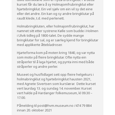
kurset får du læra å sy Holmajomfrubringklut eller
hjartebringklut. Ein vel sjølv om ein vil sy det eine
eller det andre. Ein kan og sy andre bringklutar på
raudt klede, t.d. med perlenett.
Holmabringkluten, eller holmajomfrubringklut, har
namnet sitt etter systrene Kølle som budde i Holmen
i Ulvik tidleg på 1800-talet. De sydde mange
bringklutar for sal, og er særleg kjend for bringklutar
med applikerte åttebladroser.
Hjarteforma kom på moten kring 1840, og var nytta
som motiv på fleire bringklutar. Ofte nytta ein
stråperler til å laga hjartet, og pynta inni med både
stråperler og andre perler.
Museet og husflidlaget sett opp fleire helgekurs i
holmabringklut og hjartebringklut hausten 2021,
med Agnete Sivertsen som kurslærar. Dette kurset
vert laurdag 13. og sundag 14. november. Kurset
vert halde på Hardanger folkemuseum, kl 09.30 –
17.00.
Påmelding til
post@hvm.museum.no
/474 79 884
innan 20. oktober 2021