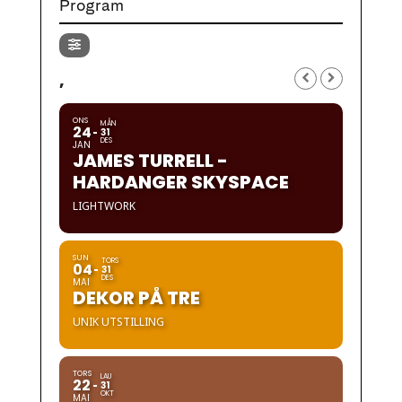
Program
,
ONS
MÅN
24
31
DES
JAN
JAMES TURRELL -
HARDANGER SKYSPACE
LIGHTWORK
SUN
TORS
04
31
DES
MAI
DEKOR PÅ TRE
UNIK UTSTILLING
TORS
LAU
22
31
OKT
MAI