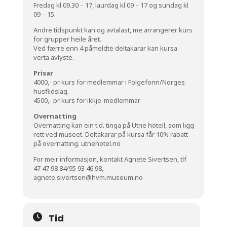
Fredag kl 09.30 – 17, laurdag kl 09 – 17 og sundag kl
09 – 15.
Andre tidspunkt kan og avtalast, me arrangerer kurs
for grupper heile året.
Ved færre enn 4 påmeldte deltakarar kan kursa
verta avlyste.
Prisar
4000,- pr kurs for medlemmar i Folgefonn/Norges
husflidslag.
4500,- pr kurs for ikkje-medlemmar
Overnatting
Overnatting kan ein t.d. tinga på Utne hotell, som ligg
rett ved museet. Deltakarar på kursa får 10% rabatt
på overnatting.
utnehotel.no
For meir informasjon, kontakt Agnete Sivertsen, tlf
47 47 98 84/95 93 46 98,
agnete.sivertsen@hvm.museum.no
Tid