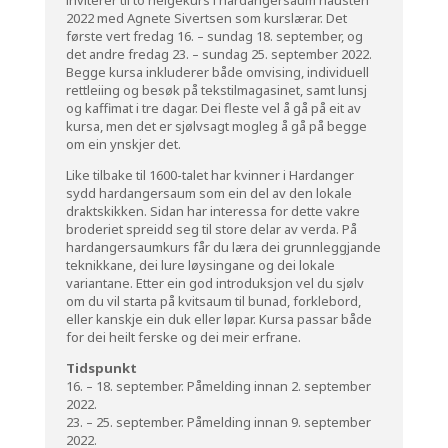
2022 med Agnete Sivertsen som kurslærar. Det
første vert fredag 16. – sundag 18. september, og
det andre fredag 23. – sundag 25. september 2022.
Begge kursa inkluderer både omvising, individuell
rettleiing og besøk på tekstilmagasinet, samt lunsj
og kaffimat i tre dagar. Dei fleste vel å gå på eit av
kursa, men det er sjølvsagt mogleg å gå på begge
om ein ynskjer det.
Like tilbake til 1600-talet har kvinner i Hardanger
sydd hardangersaum som ein del av den lokale
draktskikken. Sidan har interessa for dette vakre
broderiet spreidd seg til store delar av verda. På
hardangersaumkurs får du læra dei grunnleggjande
teknikkane, dei lure løysingane og dei lokale
variantane. Etter ein god introduksjon vel du sjølv
om du vil starta på kvitsaum til bunad, forklebord,
eller kanskje ein duk eller løpar. Kursa passar både
for dei heilt ferske og dei meir erfrane.
Tidspunkt
16. – 18. september. Påmelding innan 2. september
2022.
23. – 25. september. Påmelding innan 9. september
2022.