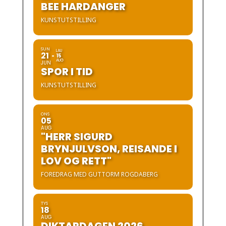
BEE HARDANGER
KUNSTUTSTILLING
SUN
LAU
21
15
AUG
JUN
SPOR I TID
KUNSTUTSTILLING
ONS
05
AUG
"HERR SIGURD
BRYNJULVSON, REISANDE I
LOV OG RETT"
FOREDRAG MED GUTTORM ROGDABERG
TYS
18
AUG
DIKTARDAGEN 2026