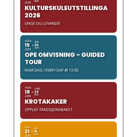
AUG
JUN
KULTURSKULEUTSTILLINGA
2026
UNGE OG LOVANDE!
MÅN
SUN
15
30
AUG
JUN
OPE OMVISNING – GUIDED
TOUR
KVAR DAG / EVERY DAY @ 13:00
TORS
TORS
18
20
AUG
JUN
KROTAKAKER
OPPLEV TRADISJONSBAKST
SUN
LAU
21
15
AUG
JUN