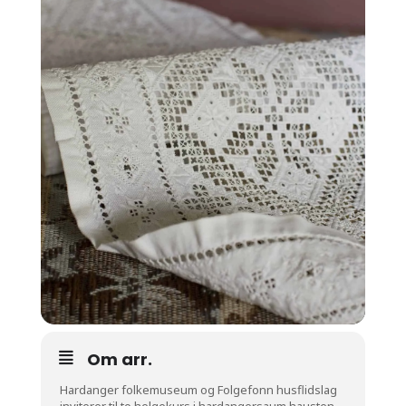
Om arr.
Hardanger folkemuseum og Folgefonn husflidslag
inviterer til to helgekurs i hardangersaum hausten