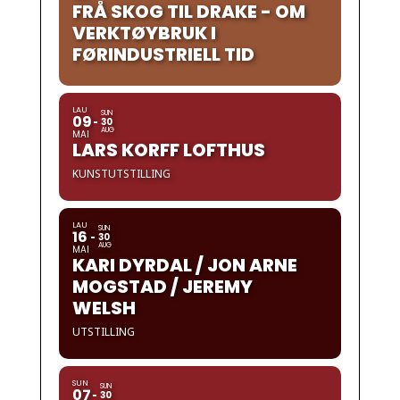
FRÅ SKOG TIL DRAKE - OM
VERKTØYBRUK I
FØRINDUSTRIELL TID
LAU
SUN
09
30
AUG
MAI
LARS KORFF LOFTHUS
KUNSTUTSTILLING
LAU
SUN
16
30
AUG
MAI
KARI DYRDAL / JON ARNE
MOGSTAD / JEREMY
WELSH
UTSTILLING
SUN
SUN
07
30