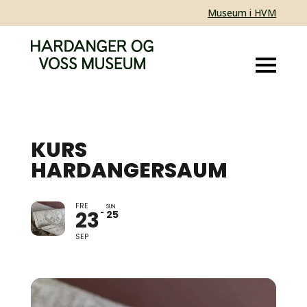
Museum i HVM
KURS
HARDANGERSAUM
FRE
LÆR Å SY
SUN
23
25
HARDANGERSAUM SLIK
ME GJER DET I
SEP
HARDANGER!