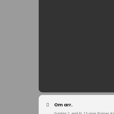
Om arr.
Sundag 2. april kl. 13 viser Bornas 