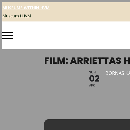
MUSEUMS WITHIN HVM
Museum i HVM
FILM: ARRIETTAS
SUN
BORNAS K
02
APR