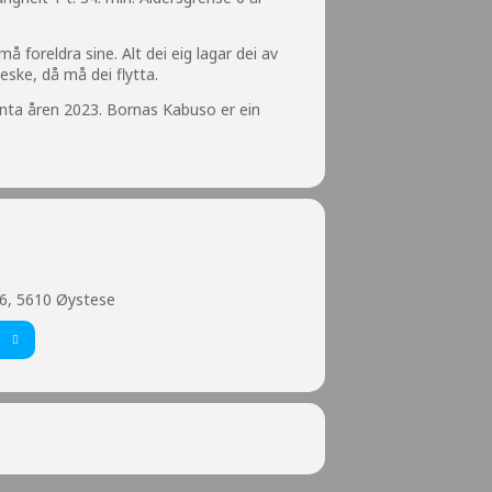
å foreldra sine. Alt dei eig lagar dei av
neske, då må dei flytta.
enta åren 2023. Bornas Kabuso er ein
6, 5610 Øystese
T