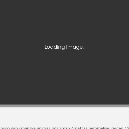
Kabuso den japanske animasjonsfilmen Arriettas hemmelige verden. Vari