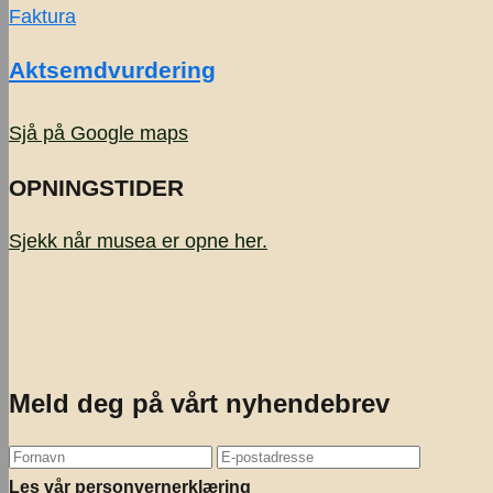
Faktura
Aktsemdvurdering
Sjå på Google maps
OPNINGSTIDER
Sjekk når musea er opne
her.
Meld deg på vårt nyhendebrev
Les vår personvernerklæring