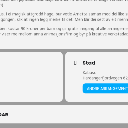
n).
us, i ei magisk attgrodd hage, bur vetle Arrietta saman med dei like sm
m gongen, slik at ingen legg merke til det. Men blir dei sett av eit men
en kostar 90 kroner per barn og gir gratis inngang til alle arrangem
er viser me mellom anna animasjonsfilm og byr på kreative verkstadar.
Stad
Kabuso
Hardangerfjordvegen 62
ANDRE ARRANGEMEN
DAR