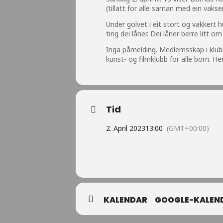
(tillatt for alle saman med ein vakse
Under golvet i eit stort og vakkert h
ting dei låner. Dei låner berre litt o
Inga påmelding. Medlemsskap i klubb
kunst- og filmklubb for alle born. H
Tid
2. April 2023
13:00
(GMT+00:00)
KALENDAR
GOOGLE-KALEN