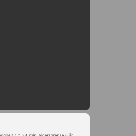
gheit 1 t. 34. min. Aldersgrense 6 år