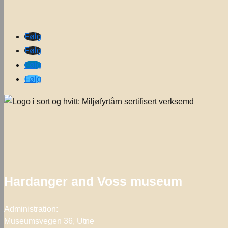
Følg
Følg
Følg
Følg
Hardanger and Voss museum
Administration:
Museumsvegen 36, Utne