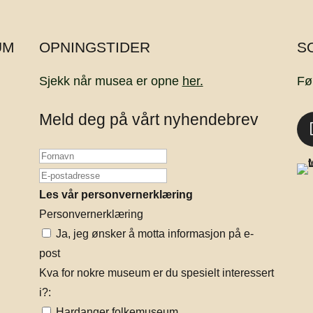
UM
OPNINGSTIDER
S
Sjekk når musea er opne
her.
Fø
Meld deg på vårt nyhendebrev
Les vår personvernerklæring
Personvernerklæring
Ja, jeg ønsker å motta informasjon på e-
post
Kva for nokre museum er du spesielt interessert
i?:
Hardanger folkemuseum