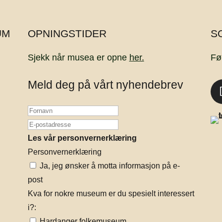
UM
OPNINGSTIDER
S
Sjekk når musea er opne
her.
Fø
Meld deg på vårt nyhendebrev
Les vår personvernerklæring
Personvernerklæring
Ja, jeg ønsker å motta informasjon på e-
post
Kva for nokre museum er du spesielt interessert
i?:
Hardanger folkemuseum