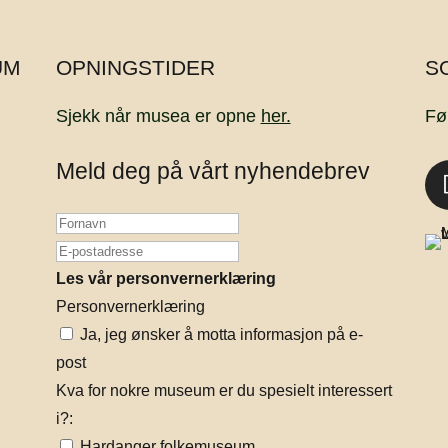
UM
OPNINGSTIDER
S
Sjekk når musea er opne
her.
Fø
Meld deg på vårt nyhendebrev
Les vår personvernerklæring
Personvernerklæring
Ja, jeg ønsker å motta informasjon på e-
post
Kva for nokre museum er du spesielt interessert
i?:
Hardanger folkemuseum